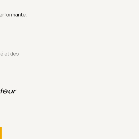
performante,
té et des
teur