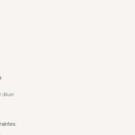
CYCLISME
TRIATHLON
ADN
CONTACT
s
 diluer
raintes.
.