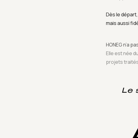
Dès le départ,
mais aussi fidèl
HONEG n’a pa
Elle est née d
projets traité
Le 