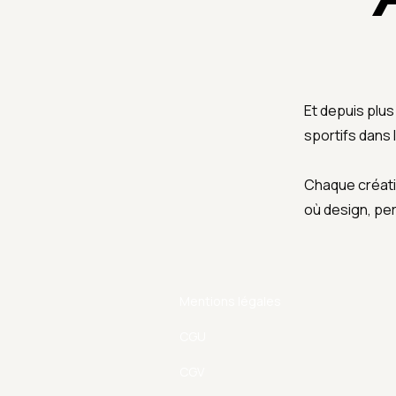
Et depuis plu
sportifs dans
Chaque créati
où design, pe
Mentions légales
CGU
CGV