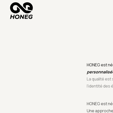
HONEG est née
personnalisé
La qualité est
l’identité des
HONEG est née
​Une approche f